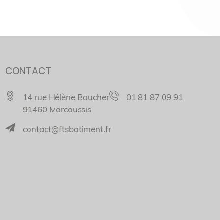
CONTACT
14 rue Hélène Boucher
01 81 87 09 91
91460 Marcoussis
contact@ftsbatiment.fr